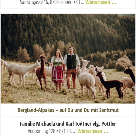
Sauraugasse 16, 8700 Leoben
+43 ...
Weiterlesen …
Bergland-Alpakas – auf Du und Du mit Sanftmut
Familie Michaela und Karl Todtner vlg. Pöttler
Vorlobming 128 • 8713 St ...
Weiterlesen …