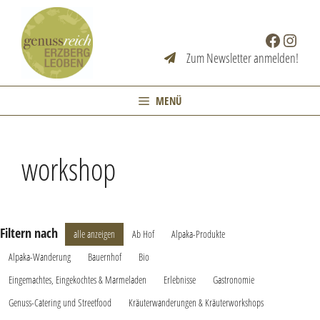
Zum
Inhalt
Facebook
Instag
springen
Zum Newsletter anmelden!
MENÜ
workshop
Filtern nach
alle anzeigen
Ab Hof
Alpaka-Produkte
Alpaka-Wanderung
Bauernhof
Bio
Eingemachtes, Eingekochtes & Marmeladen
Erlebnisse
Gastronomie
Genuss-Catering und Streetfood
Kräuterwanderungen & Kräuterworkshops