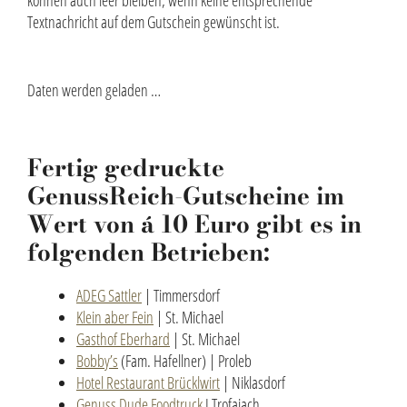
können auch leer bleiben, wenn keine entsprechende
Textnachricht auf dem Gutschein gewünscht ist.
Daten werden geladen …
Fertig gedruckte
GenussReich-Gutscheine im
Wert von á 10 Euro gibt es in
folgenden Betrieben:
ADEG Sattler
| Timmersdorf
Klein aber Fein
| St. Michael
Gasthof Eberhard
| St. Michael
Bobby’s
(Fam. Hafellner) | Proleb
Hotel Restaurant Brücklwirt
| Niklasdorf
Genuss Dude Foodtruck
I Trofaiach