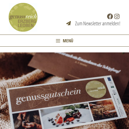
Zum
Inhalt
Facebook
Instag
springen
Zum Newsletter anmelden!
MENÜ