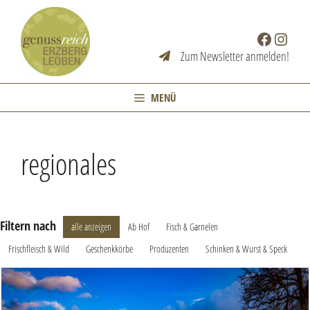
Zum
Inhalt
Facebook
Instag
springen
Zum Newsletter anmelden!
MENÜ
regionales
Filtern nach
alle anzeigen
Ab Hof
Fisch & Garnelen
Frischfleisch & Wild
Geschenkkörbe
Produzenten
Schinken & Wurst & Speck