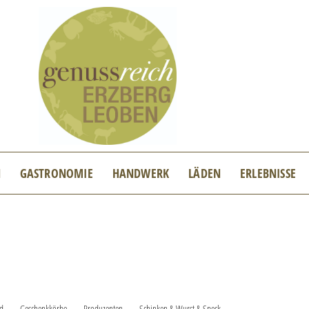
N
GASTRONOMIE
HANDWERK
LÄDEN
ERLEBNISSE
ld
Geschenkkörbe
Produzenten
Schinken & Wurst & Speck