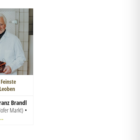
 Feinste
n Leoben
ranz Brandl
ofer Markt) •
 …