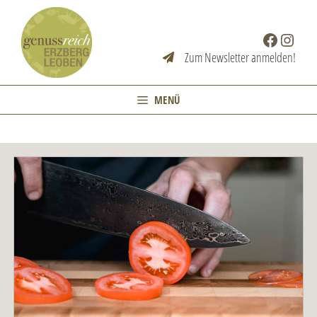
Zum
Inhalt
Facebook
Instag
springen
Zum Newsletter anmelden!
MENÜ