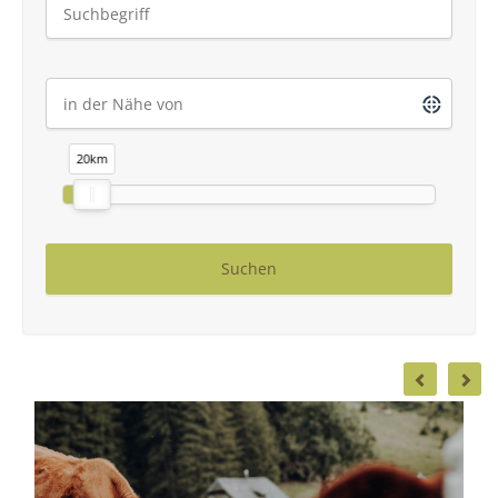
20
km