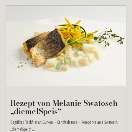
Rezept von Melanie Swatosch
„diemelSpeis“
Gegrilltes Fischfilet an Gurken – Kartoffelsauce – Rezept Melanie Swatosch
„diemelSpeis“ …