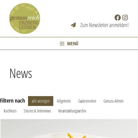
Zum
Inhalt
Facebook
Instag
springen
Zum Newsletter anmelden!
MENÜ
News
Filtern nach
alle anzeigen
Allgemein
Gastronomie
Genuss-Almen
Kochkurs
Stories & Interviews
Veranstaltungsarchiv