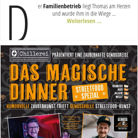
D
er
Familienbetrieb
liegt Thomas am Herzen
und wurde ihm in die Wiege ...
Weiterlesen …