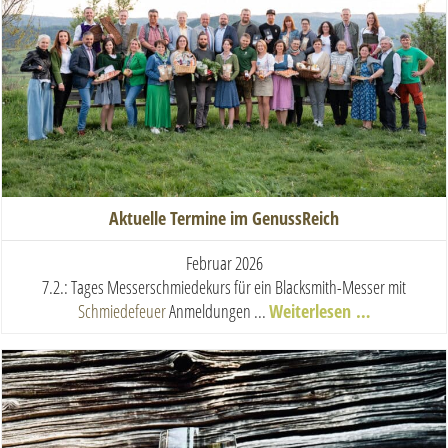
Aktuelle Termine im GenussReich
Februar 2026
7.2.: Tages Messerschmiedekurs für ein Blacksmith-Messer mit
Schmiedefeuer
Anmeldungen ...
Weiterlesen …