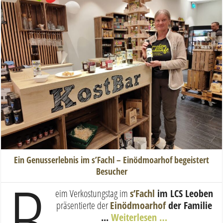
Ein Genusserlebnis im s’Fachl – Einödmoarhof begeistert
B
Besucher
eim Verkostungstag im
s’Fachl
im LCS Leoben
präsentierte der
Einödmoarhof
der Familie
...
Weiterlesen …