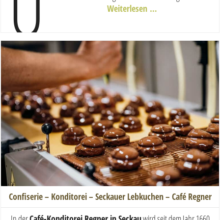
U
Weiterlesen …
Confiserie – Konditorei – Seckauer Lebkuchen – Café Regner
In der
Café-Konditorei Regner in Seckau
wird seit dem Jahr 1660