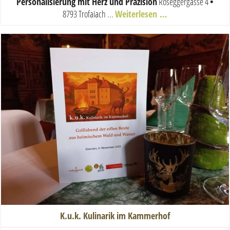
Personalisierung mit Herz und Präzision
Roseggergasse 4
•
8793 Trofaiach
...
Weiterlesen …
K.u.k. Kulinarik im Kammerhof