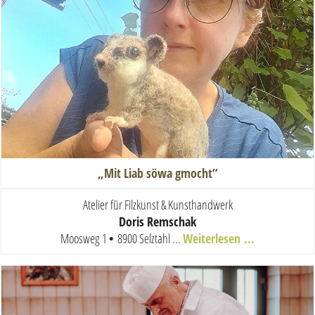
„Mit Liab söwa gmocht“
Atelier für Filzkunst & Kunsthandwerk
Doris Remschak
Moosweg 1
•
8900 Selztahl
...
Weiterlesen …