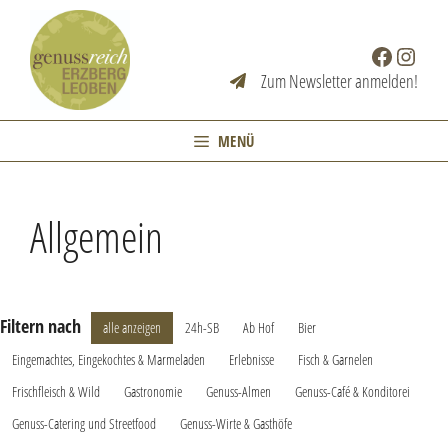
Zum
Inhalt
Facebook
Instag
springen
Zum Newsletter anmelden!
MENÜ
Allgemein
Filtern nach
alle anzeigen
24h-SB
Ab Hof
Bier
Eingemachtes, Eingekochtes & Marmeladen
Erlebnisse
Fisch & Garnelen
Frischfleisch & Wild
Gastronomie
Genuss-Almen
Genuss-Café & Konditorei
Genuss-Catering und Streetfood
Genuss-Wirte & Gasthöfe