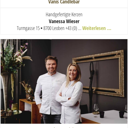
Vanis Candlebar
Handgefertigte Kerzen
Vanessa Wieser
Turmgasse 15
•
8700 Leoben
+43 (0) ...
Weiterlesen …