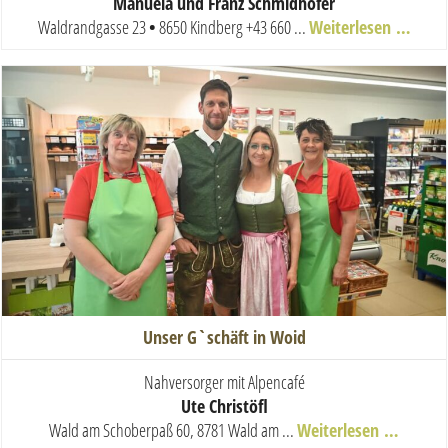
Manuela und Franz Schmidhofer
Waldrandgasse 23
•
8650 Kindberg
+43 660 ...
Weiterlesen …
Unser G`schäft in Woid
Nahversorger mit Alpencafé
Ute Christöfl
Wald am Schoberpaß 60, 8781 Wald am ...
Weiterlesen …