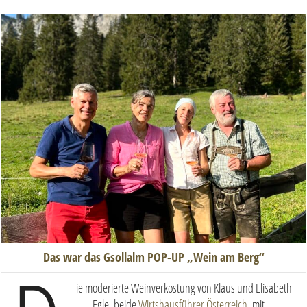
Das war das Gsollalm POP-UP „Wein am Berg“
ie moderierte Weinverkostung von Klaus und Elisabeth
Egle, beide
Wirtshausführer Österreich
, mit ...