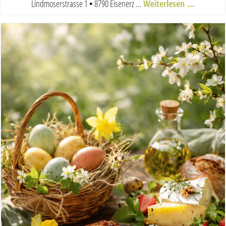
Lindmoserstrasse 1
•
8790 Eisenerz ...
Weiterlesen …