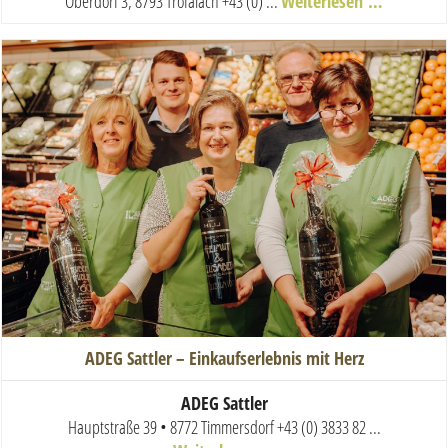
Oberdorf 3, 8793 Trofaiach
+43 (0) ...
Weiterlesen …
ADEG Sattler – Einkaufserlebnis mit Herz
ADEG Sattler
Hauptstraße 39 • 8772 Timmersdorf
+43 (0) 3833 82 ...