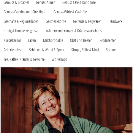
Gemüse & Erdäpfel
Genuss-Almen
Genuss-Café & Konditorei
Genuss-Catering und Streetfood
Genuss-Wirte & Gasthöfe
Geschäfte & Regionalläden
Geschenkkörbe
Getreide & Teigwaren
Handwerk
Honig & Honigerzeugnisse
Kräuterwanderungen & Kräuterworkshops
Kürbiskernöl
Läden
Milchprodukte
Obst und Beeren
Produzenten
Reiterlebnisse
Schinken & Wurst & Speck
Sirupe, Säfte & Most
Spinnen
Tee, Kaffee, Kräuter & Gewürze
Workshops