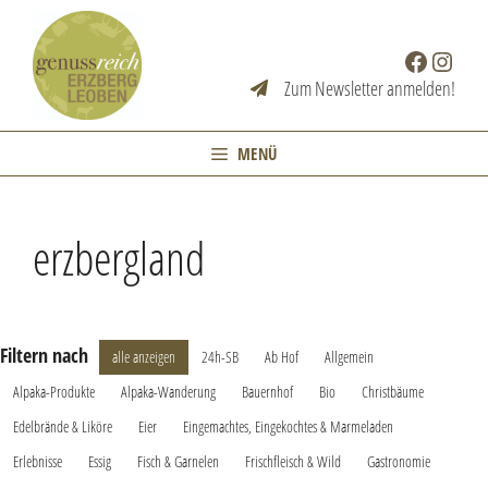
Zum
Inhalt
Facebook
Instag
springen
Zum Newsletter anmelden!
MENÜ
erzbergland
Filtern nach
alle anzeigen
24h-SB
Ab Hof
Allgemein
Alpaka-Produkte
Alpaka-Wanderung
Bauernhof
Bio
Christbäume
Edelbrände & Liköre
Eier
Eingemachtes, Eingekochtes & Marmeladen
Erlebnisse
Essig
Fisch & Garnelen
Frischfleisch & Wild
Gastronomie