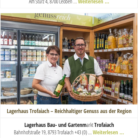
Am Sturz 4, 8700 Leoben
...
Weiterlesen …
Lagerhaus Trofaiach – Reichhaltiger Genuss aus der Region
Lagerhaus Bau- und Gartenm
arkt
Trofaiach
Bahnhofstraße 19, 8793 Trofaiach
+43 (0) ...
Weiterlesen …