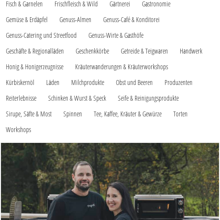
Fisch & Garnelen
Frischfleisch & Wild
Gärtnerei
Gastronomie
Gemüse & Erdäpfel
Genuss-Almen
Genuss-Café & Konditorei
Genuss-Catering und Streetfood
Genuss-Wirte & Gasthöfe
Geschäfte & Regionalläden
Geschenkkörbe
Getreide & Teigwaren
Handwerk
Honig & Honigerzeugnisse
Kräuterwanderungen & Kräuterworkshops
Kürbiskernöl
Läden
Milchprodukte
Obst und Beeren
Produzenten
Reiterlebnisse
Schinken & Wurst & Speck
Seife & Reinigungsprodukte
Sirupe, Säfte & Most
Spinnen
Tee, Kaffee, Kräuter & Gewürze
Torten
Workshops