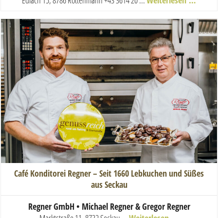
Edlach 15, 8786 Rottenmann
+43 3614 20 ...
Weiterlesen …
Café Konditorei Regner – Seit 1660 Lebkuchen und Süßes
aus Seckau
Regner GmbH • Michael Regner & Gregor Regner
Marktstraße 11, 8732 Seckau
...
Weiterlesen …