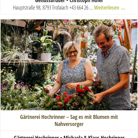
Hauptstraße 98, 8793 Trofaiach
+43 664 26 ...
Weiterlesen …
Gärtnerei Hochrinner – Sag es mit Blumen mit
Nahversorger
Gärtnerei Hochrinner • Michaela & Klaus Hochrinner