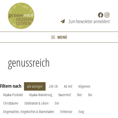
Zum
Inhalt
Facebook
Instag
springen
Zum Newsletter anmelden!
MENÜ
genussreich
Filtern nach
alle anzeigen
24h-SB
Ab Hof
Allgemein
Alpaka-Produkte
Alpaka-Wanderung
Bauernhof
Bier
Bio
Christbäume
Edelbrände & Liköre
Eier
Eingemachtes, Eingekochtes & Marmeladen
Erlebnisse
Essig