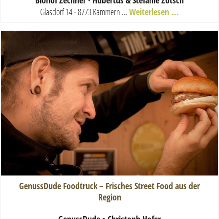
Biohof Zechner ∙ Hubertus & Stefanie Zötsch
Glasdorf 14 ∙ 8773 Kammern ...
Weiterlesen …
GenussDude Foodtruck – Frisches Street Food aus der
Region
GenussDude • Christoph Hofer