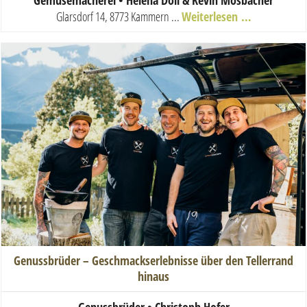
Gemüsemacherei • Helena Doll & Kevin Mosbacher
Glarsdorf 14, 8773 Kammern ...
Weiterlesen …
Genussbrüder – Geschmackserlebnisse über den Tellerrand
hinaus
Genussbrüder • Christoph Hofer